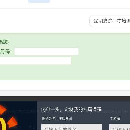
昆明演讲口才培训
系您。
机号码：
简单一步，定制我的专属课程
广州熳点西点蛋糕烘焙学校
深圳熳点教育
长沙首脑美容美发化妆学校
你的姓名 / 课程要求
手机号
天宇创智中心
电话：18697915607