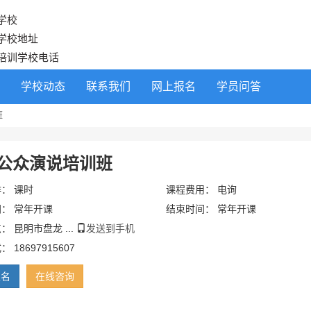
学校
学校地址
培训学校电话
学校动态
联系我们
网上报名
学员问答
班
公众演说培训班
： 课时
课程费用： 电询
： 常年开课
结束时间： 常年开课
： 昆明市盘龙 ...
发送到手机
 18697915607
报名
在线咨询