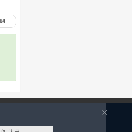
班 →
×