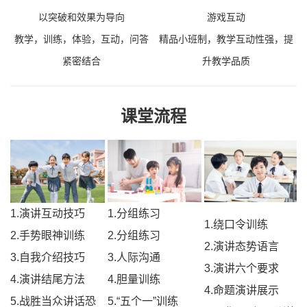
以突破和效果为导向
游戏互动
教学，训练，体验，互动，问答
精品小班制，教学互动性强，提
紧密结合
升教学品质
课堂流程
1.
演
讲互动技巧
1.
分组练习
1.绕口令训练
2.
手势眼神训练
2.
分组练习
2.演讲态势语言
3.
自我介绍技巧
3.
人际沟通
3.演讲六个要求
4.
演讲结尾方法
4.
胆量训练
4.命题演讲展示
5.
战胜当众讲话恐
5.
“五个一”训练