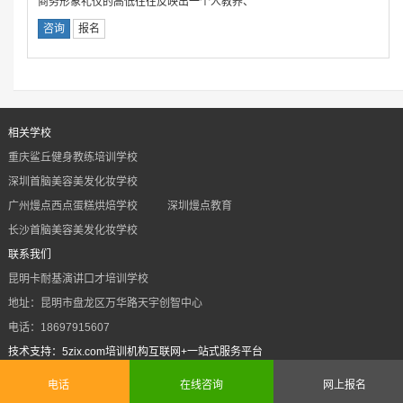
商务形象礼仪的高低往往反映出一个人教养、
咨询
报名
相关学校
重庆鲨丘健身教练培训学校
深圳首脑美容美发化妆学校
广州熳点西点蛋糕烘焙学校
深圳熳点教育
长沙首脑美容美发化妆学校
联系我们
昆明卡耐基演讲口才培训学校
地址：昆明市盘龙区万华路天宇创智中心
电话：18697915607
技术支持：5zix.com培训机构互联网+一站式服务平台
Powered by 5zix.com
sitemap
sitemap.txt
电话
在线咨询
网上报名